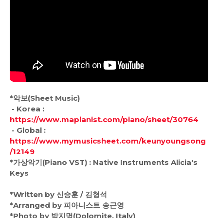
*악보(Sheet Music)
- Korea :
https://www.mapianist.com/piano/sheet/30764
- Global :
https://www.mymusicsheet.com/keunyoungsong
/12149
*가상악기(Piano VST) : Native Instruments Alicia's
Keys
*Written by 신승훈 / 김형석
*Arranged by 피아니스트 송근영
*Photo by 박지명(Dolomite, Italy)