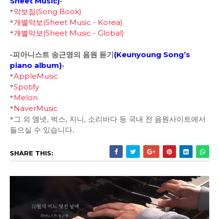
Sheet Music)
-
악보집(Song Book)
*
개별악보(Sheet Music - Korea)
*
개별악보(Sheet Music - Global)
*
-피아니스트 송근영의 음원 듣기
(
Keunyoung Song’s
piano album
)
-
AppleMusic
*
Spotify
*
Melon
*
NaverMusic
*
*그 외 엠넷, 벅스, 지니, 소리바다 등 국내 전 음원사이트에서
들으실 수 있습니다.
SHARE THIS: