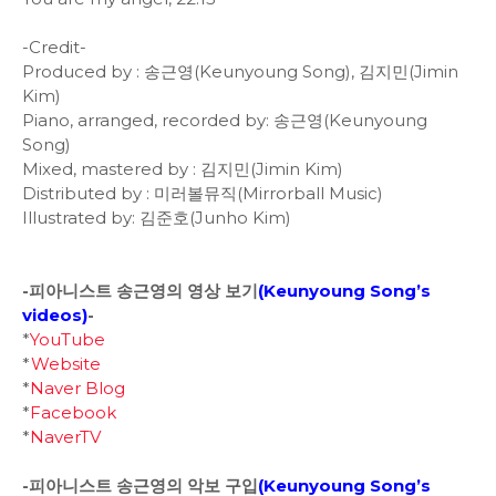
-Credit-
Produced by : 송근영(Keunyoung Song), 김지민(Jimin
Kim)
Piano, arranged, recorded by: 송근영(Keunyoung
Song)
Mixed, mastered by : 김지민(Jimin Kim)
Distributed by : 미러볼뮤직(Mirrorball Music)
Illustrated by: 김준호(Junho Kim)
-피아니스트 송근영의 영상 보기
(
Keunyoung Song’s
videos
)
-
*
YouTube
*
Website
*
Naver Blog
*
Facebook
*
NaverTV
-피아니스트 송근영의 악보 구입
(
Keunyoung Song’s