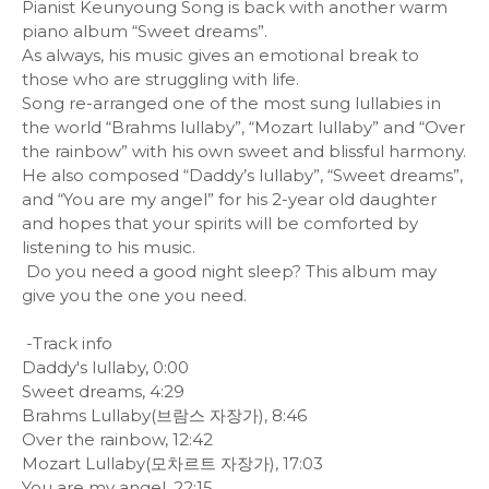
Pianist Keunyoung Song is back with another warm
piano album “Sweet dreams”.
As always, his music gives an emotional break to
those who are struggling with life.
Song re-arranged one of the most sung lullabies in
the world “Brahms lullaby”, “Mozart lullaby” and “Over
the rainbow” with his own sweet and blissful harmony.
He also composed “Daddy’s lullaby”, “Sweet dreams”,
and “You are my angel” for his 2-year old daughter
and hopes that your spirits will be comforted by
listening to his music.
Do you need a good night sleep? This album may
give you the one you need.
-Track info
Daddy's lullaby, 0:00
Sweet dreams, 4:29
Brahms Lullaby(브람스 자장가), 8:46
Over the rainbow, 12:42
Mozart Lullaby(모차르트 자장가), 17:03
You are my angel, 22:15