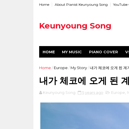
Home
About Pianist Keunyoung Song
YouTube 
Keunyoung Song
HOME
MY MUSIC
PIANO COVER
V
Home
/
Europe
/
My Story
/
내가 체코에 오게 된 계
내가 체코에 오게 된 
Keunyoung Song
5 years ago
Europe
,