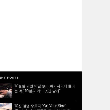
ENT POSTS
10월말 되면 어김 없이 여기저기서 들리
는 곡 "10월의 어느 멋진 날에"
10집 앨범 수록곡 "On Your Side"