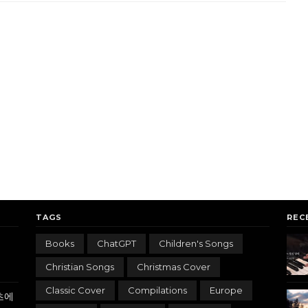
TAGS
REC
Books
ChatGPT
Children's Songs
Christian Songs
Christmas Cover
Classic Cover
Compilations
Europe
츠에