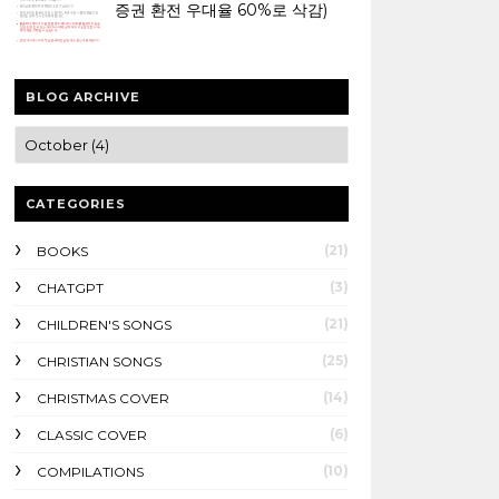
증권 환전 우대율 60%로 삭감)
BLOG ARCHIVE
CATEGORIES
(21)
BOOKS
(3)
CHATGPT
(21)
CHILDREN'S SONGS
(25)
CHRISTIAN SONGS
(14)
CHRISTMAS COVER
(6)
CLASSIC COVER
(10)
COMPILATIONS