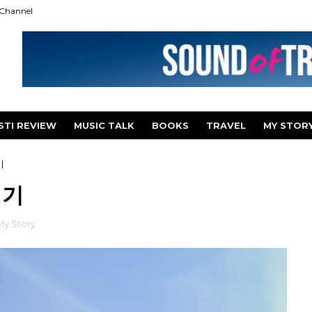
Channel
STI REVIEW
MUSIC TALK
BOOKS
TRAVEL
MY STOR
기
계기
My Story