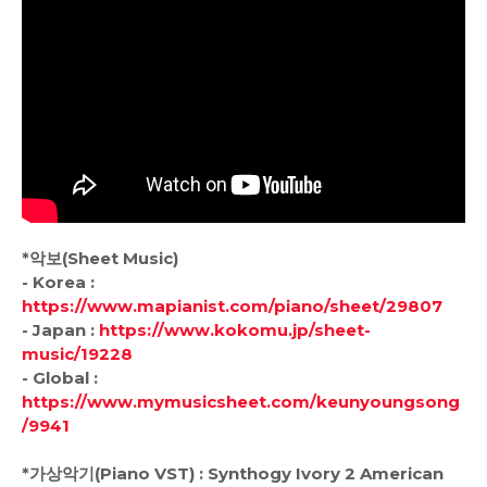
*악보(Sheet Music)
- Korea :
https://www.mapianist.com/piano/sheet/29807
- Japan :
https://www.kokomu.jp/sheet-
music/19228
- Global :
https://www.mymusicsheet.com/keunyoungsong
/9941
*가상악기(Piano VST) : Synthogy Ivory 2 American