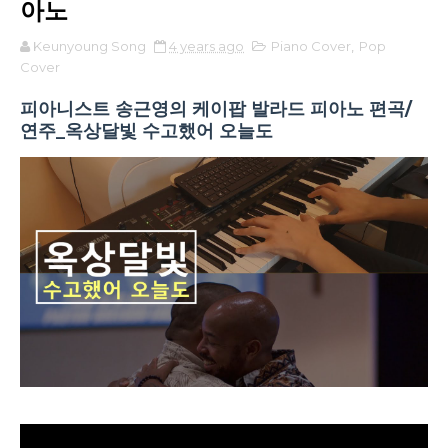
아노
Keunyoung Song
4 years ago
Piano Cover
,
Pop
Cover
피아니스트 송근영의 케이팝 발라드 피아노 편곡/
연주_옥상달빛 수고했어 오늘도