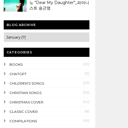
노 "Dear My Daughter"_피아니
스트 송근영
BLOG ARCHIVE
CATEGORIES
(21)
BOOKS
(3)
CHATGPT
(21)
CHILDREN'S SONGS
(25)
CHRISTIAN SONGS
(14)
CHRISTMAS COVER
(6)
CLASSIC COVER
(10)
COMPILATIONS