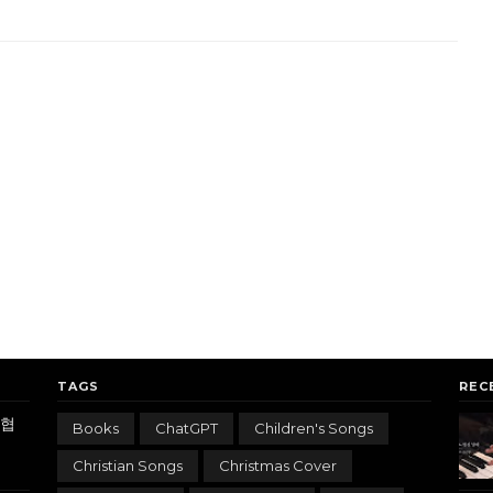
TAGS
REC
 협
Books
ChatGPT
Children's Songs
Christian Songs
Christmas Cover