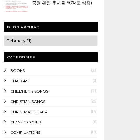
증권 환전 우대율 60%로 삭감)
BLOG ARCHIVE
CATEGORIES
(21)
BOOKS
(3)
CHATGPT
(21)
CHILDREN'S SONGS
(25)
CHRISTIAN SONGS
(14)
CHRISTMAS COVER
(6)
CLASSIC COVER
(10)
COMPILATIONS