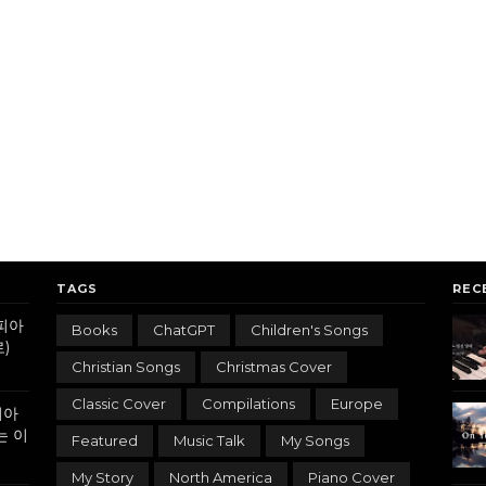
TAGS
REC
피아
Books
ChatGPT
Children's Songs
)
Christian Songs
Christmas Cover
Classic Cover
Compilations
Europe
피아
는 이
Featured
Music Talk
My Songs
My Story
North America
Piano Cover