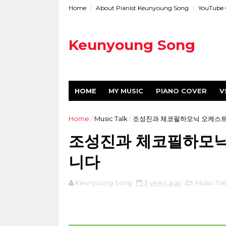
Home
About Pianist Keunyoung Song
YouTube 
Keunyoung Song
HOME
MY MUSIC
PIANO COVER
V
Home
/
Music Talk
/
조성진과 체코필하모닉 오케스트
조성진과 체코필하모닉
니다
Keunyoung Song
3 years ago
Music Tal