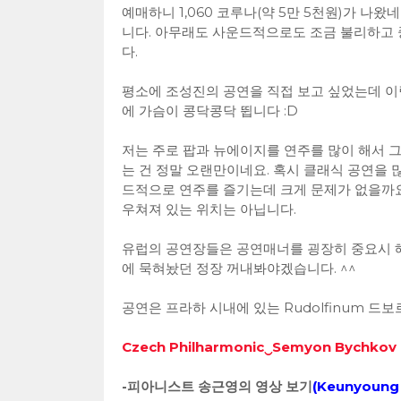
예매하니 1,060 코루나(약 5만 5천원)가 나
니다. 아무래도 사운드적으로도 조금 불리하고 
다.
평소에 조성진의 공연을 직접 보고 싶었는데 이
에 가슴이 콩닥콩닥 뜁니다 :D
저는 주로 팝과 뉴에이지를 연주를 많이 해서 그
는 건 정말 오랜만이네요. 혹시 클래식 공연을 
드적으로 연주를 즐기는데 크게 문제가 없을까요
우쳐져 있는 위치는 아닙니다.
유럽의 공연장들은 공연매너를 굉장히 중요시 해
에 묵혀놨던 정장 꺼내봐야겠습니다. ^^
공연은 프라하 시내에 있는 Rudolfinum 드보
Czech Philharmonic‿Semyon Bychkov | 
-피아니스트 송근영의 영상 보기
(
Keunyoung 