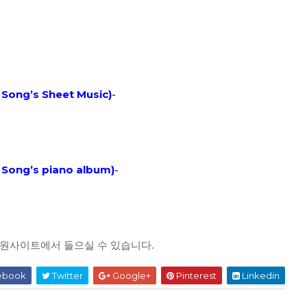
Song’s Sheet Music)
-
Song’s piano album
)
-
전 음원사이트에서 들으실 수 있습니다.
ebook
Twitter
Google+
Pinterest
Linkedin