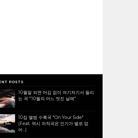
ENT POSTS
10월말 되면 어김 없이 여기저기서 들리
는 곡 "10월의 어느 멋진 날에"
10집 앨범 수록곡 "On Your Side"
(Feat. 역시 자작곡은 인기가 별로 없
어...)