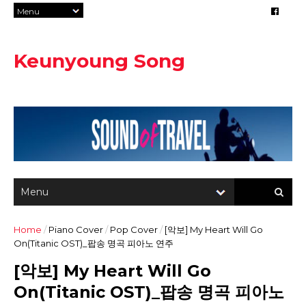
Keunyoung Song
Home
/
Piano Cover
/
Pop Cover
/
[악보] My Heart Will Go
On(Titanic OST)_팝송 명곡 피아노 연주
[악보] My Heart Will Go
On(Titanic OST)_팝송 명곡 피아노