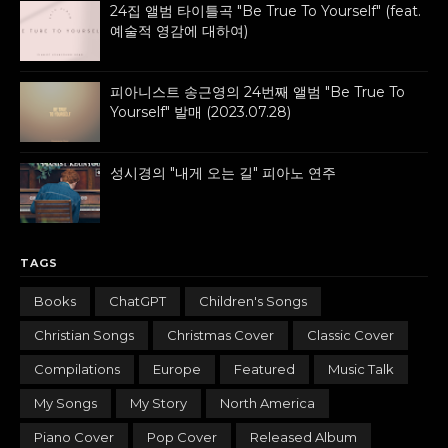
24집 앨범 타이틀곡 "Be True To Yourself" (feat.
예술적 영감에 대하여)
피아니스트 송근영의 24번째 앨범 "Be True To
Yourself" 발매 (2023.07.28)
성시경의 "내게 오는 길" 피아노 연주
TAGS
Books
ChatGPT
Children's Songs
Christian Songs
Christmas Cover
Classic Cover
Compilations
Europe
Featured
Music Talk
My Songs
My Story
North America
Piano Cover
Pop Cover
Released Album