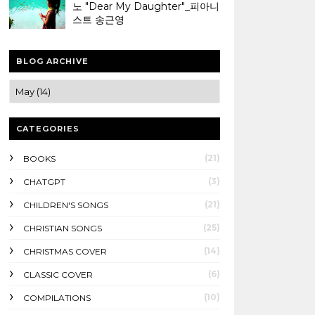
노 "Dear My Daughter"_피아니
스트 송근영
BLOG ARCHIVE
CATEGORIES
(21)
BOOKS
(3)
CHATGPT
(21)
CHILDREN'S SONGS
(25)
CHRISTIAN SONGS
(14)
CHRISTMAS COVER
(6)
CLASSIC COVER
(10)
COMPILATIONS