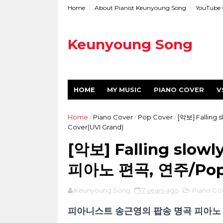
Home
About Pianist Keunyoung Song
YouTube 
Keunyoung Song
HOME
MY MUSIC
PIANO COVER
V
Home
/
Piano Cover
/
Pop Cover
/
[악보] Fallin
Cover(UVI Grand)
[악보] Falling slo
피아노 편곡, 연주/Pop P
Keunyoung Song
7 years ago
Piano Co
피아니스트 송근영의 팝송 명곡 피아노 편곡, 