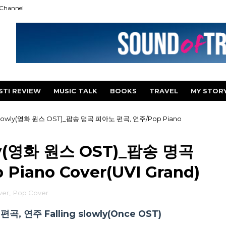
Channel
STI REVIEW
MUSIC TALK
BOOKS
TRAVEL
MY STOR
g slowly(영화 원스 OST)_팝송 명곡 피아노 편곡, 연주/Pop Piano
wly(영화 원스 OST)_팝송 명곡
iano Cover(UVI Grand)
ver
,
Pop Cover
연주 Falling slowly(Once OST)