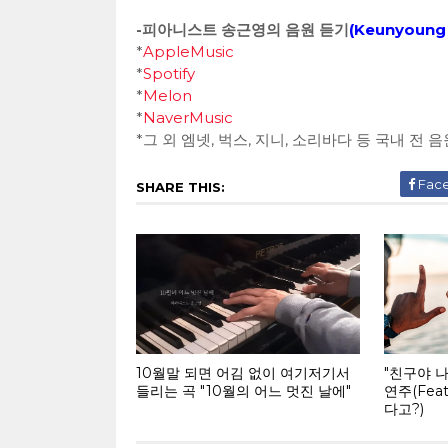
-피아니스트 송근영의 음원 듣기
(
Keunyoung 
*
AppleMusic
*
Spotify
*
Melon
*
NaverMusic
*그 외 엠넷, 벅스, 지니, 소리바다 등 국내 전
Fac
SHARE THIS:
10월말 되면 어김 없이 여기저기서
"친구야 
들리는 곡 "10월의 어느 멋진 날에"
연주(Fea
다고?)