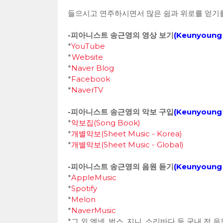
들으시고 연주하시면서 많은 쉼과 위로를 얻기를
-피아니스트 송근영의 영상 보기
(
Keunyoung 
*
YouTube
*
Website
*
Naver Blog
*
Facebook
*
NaverTV
-피아니스트 송근영의 악보 구입
(
Keunyoung 
*
악보집(Song Book)
*
개별악보(Sheet Music - Korea)
*
개별악보(Sheet Music - Global)
-피아니스트 송근영의 음원 듣기
(
Keunyoung 
*
AppleMusic
*
Spotify
*
Melon
*
NaverMusic
*그 외 엠넷, 벅스, 지니, 소리바다 등 국내 전