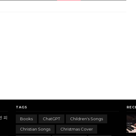
TAGS
REC
련 피
Books
ChatGPT
Children's Songs
Christian Songs
Christmas Cover