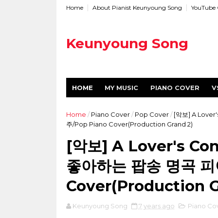
Home
About Pianist Keunyoung Song
YouTube 
Keunyoung Song
HOME
MY MUSIC
PIANO COVER
V
Home
/
Piano Cover
/
Pop Cover
/
[악보] A Lov
주/Pop Piano Cover(Production Grand 2)
[악보] A Lover's C
좋아하는 팝송 명곡 피아
Cover(Production G
Keunyoung Song
7 years ago
Piano Co