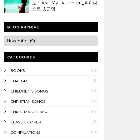
노 "Dear My Daughter"_피아니
스트 송근영
BLOG ARCHIVE
CATEGORIES
(21)
BOOKS
(3)
CHATGPT
(21)
CHILDREN'S SONGS
(25)
CHRISTIAN SONGS
(14)
CHRISTMAS COVER
(6)
CLASSIC COVER
(10)
COMPILATIONS