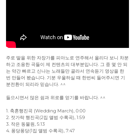
주로 딸을 위한 자장가를 피아노로 연주해서 올리다 보니 차분
하고 조용한 곡들이 제 컨텐츠의 대부분입니다. 그 중 몇 안 되
는 약간 빠르고 신나는 노래들만 골라서 연속듣기 영상을 한
번 만들어 봤습니다. 기분 우울하실 때 한번씨 들어주시면 기
분전환이 되리라 믿습니다. ^^
들으시면서 많은 쉼과 위로를 얻기를 바랍니다. ^^
1. 축혼행진곡 (Wedding March), 0:00
2. 젓가락 행진곡(2집 앨범 수록곡), 1:59
3. 작은 동물원, 5:13
4. 퐁당퐁당(1집 앨범 수록곡), 7:47