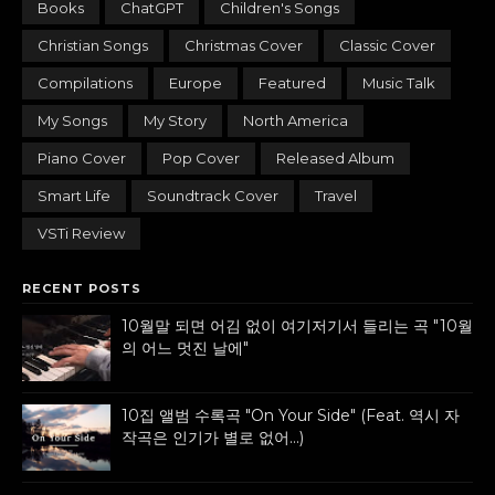
Books
ChatGPT
Children's Songs
Christian Songs
Christmas Cover
Classic Cover
Compilations
Europe
Featured
Music Talk
My Songs
My Story
North America
Piano Cover
Pop Cover
Released Album
Smart Life
Soundtrack Cover
Travel
VSTi Review
RECENT POSTS
10월말 되면 어김 없이 여기저기서 들리는 곡 "10월
의 어느 멋진 날에"
10집 앨범 수록곡 "On Your Side" (Feat. 역시 자
작곡은 인기가 별로 없어...)