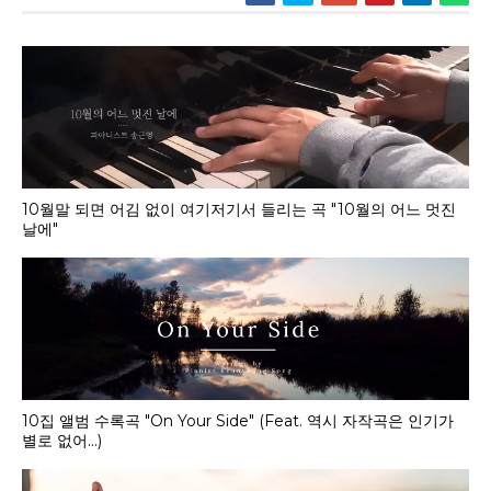
10월말 되면 어김 없이 여기저기서 들리는 곡 "10월의 어느 멋진
날에"
10집 앨범 수록곡 "On Your Side" (Feat. 역시 자작곡은 인기가
별로 없어...)