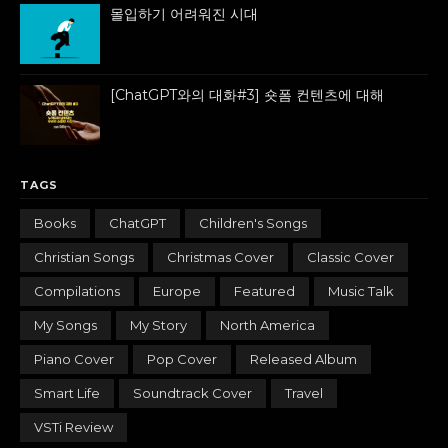
몰입하기 어려워진 시대
[ChatGPT와의 대화#3] 숏폼 컨텐츠에 대해
TAGS
Books
ChatGPT
Children's Songs
Christian Songs
Christmas Cover
Classic Cover
Compilations
Europe
Featured
Music Talk
My Songs
My Story
North America
Piano Cover
Pop Cover
Released Album
Smart Life
Soundtrack Cover
Travel
VSTi Review