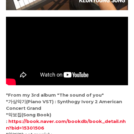
*From my 3rd album "The sound of you"
*가상악기(Piano VST) : Synthogy Ivory 2 American
Concert Grand
*악보집(Song Book)
:
https://book.naver.com/bookdb/book_detail.nh
n?bid=15301506