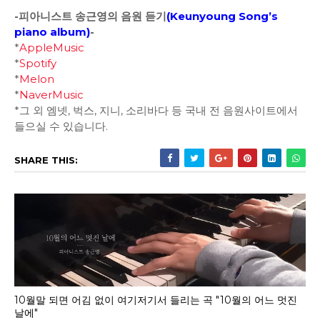
-피아니스트 송근영의 음원 듣기
(
Keunyoung Song’s
piano album
)
-
*
AppleMusic
*
Spotify
*
Melon
*
NaverMusic
*그 외 엠넷, 벅스, 지니, 소리바다 등 국내 전 음원사이트에서
들으실 수 있습니다.
SHARE THIS:
10월말 되면 어김 없이 여기저기서 들리는 곡 "10월의 어느 멋진
날에"