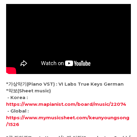
*가상악기(Piano VST) : VI Labs True Keys German
*악보(Sheet music)
- Korea :
https://www.mapianist.com/board/music/22074
- Global :
https://www.mymusicsheet.com/keunyoungsong
/1526