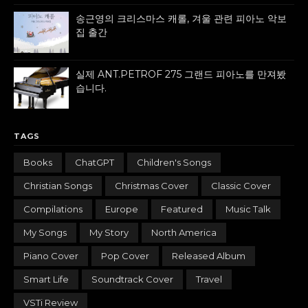
송근영의 크리스마스 캐롤, 겨울 관련 피아노 악보
집 출간
실제 ANT.PETROF 275 그랜드 피아노를 만져봤
습니다.
TAGS
Books
ChatGPT
Children's Songs
Christian Songs
Christmas Cover
Classic Cover
Compilations
Europe
Featured
Music Talk
My Songs
My Story
North America
Piano Cover
Pop Cover
Released Album
Smart Life
Soundtrack Cover
Travel
VSTi Review