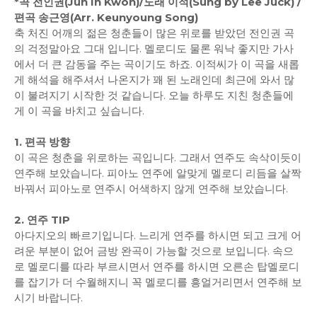
*곡 전인권(Jun In Kwon)/노래 이적(Sung by Lee Juck) /
편곡 송근영(Arr. Keunyoung Song)
축 처진 어깨의 젊은 청춘들이 많은 위로를 받았던 전인권 곡
의 걱정말아요 그대 입니다. 멜로디도 물론 워낙 좋지만 가사
에서 더 큰 감동을 주는 곡이기도 하죠. 이적씨가 이 곡을 새롭
게 해석을 해주셔서 나온지가 꽤 된 노래인데 최근에 와서 많
이 불려지기 시작한 것 같습니다. 오늘 하루도 지친 청춘들에
게 이 곡을 바치고 싶습니다.
1. 편곡 방향
이 곡은 청춘을 위로하는 곡입니다. 그래서 연주도 속삭이듯이
연주해 보았습니다. 피아노 연주에 알맞게 멜로디 리듬을 살짝
바꿔서 피아노로 연주시 어색하지 않게 연주해 보았습니다.
2. 연주 TIP
아다지오의 빠르기입니다. 느리게 연주를 하시면 되고 크게 어
려운 부분이 없어 금방 완곡이 가능할 것으로 보입니다. 속으
로 멜로디를 따라 부르시면서 연주를 하시면 오른손 탑멜로디
를 잡기가 더 수월해지니 꼭 멜로디를 흥얼거리면서 연주해 보
시기 바랍니다.