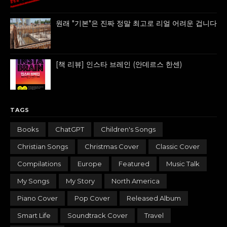
원래 "기본"은 진짜 정말 최고로 리얼 어려운 겁니다
[책 리뷰] 인스타 브레인 (안데르스 한센)
TAGS
Books
ChatGPT
Children's Songs
Christian Songs
Christmas Cover
Classic Cover
Compilations
Europe
Featured
Music Talk
My Songs
My Story
North America
Piano Cover
Pop Cover
Released Album
Smart Life
Soundtrack Cover
Travel